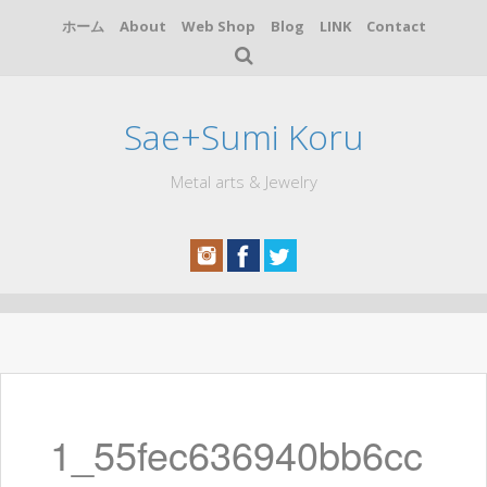
ホーム
About
Web Shop
Blog
LINK
Contact
Sae+Sumi Koru
Metal arts & Jewelry
コ
ン
テ
ン
ツ
へ
1_55fec636940bb6cc
ス
キ