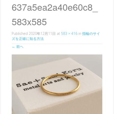
ッ
637a5ea2a40e60c8_
プ
583x585
Published
2020年12月11日
at
583 × 416
in
指輪のサイ
ズを正確に知る方法
←
前へ