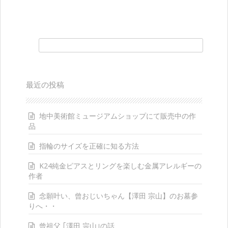
ッ
プ
検索:
最近の投稿
地中美術館ミュージアムショップにて販売中の作
品
指輪のサイズを正確に知る方法
K24純金ピアスとリングを楽しむ金属アレルギーの
作者
念願叶い、曾おじいちゃん【澤田 宗山】のお墓参
りへ・・
曾祖父 ｢澤田 宗山｣の話