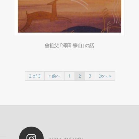
曾祖父 ｢澤田 宗山｣の話
2 of 3
« 前へ
1
2
3
次へ »
saesumikoru
さらに読み込む
Instagram でフォロー