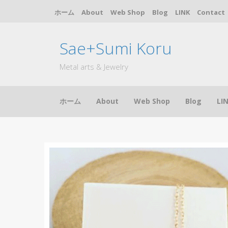
ホーム
About
Web Shop
Blog
LINK
Contact
Sae+Sumi Koru
Metal arts & Jewelry
コ
ホーム
About
Web Shop
Blog
LI
ン
テ
ン
ツ
へ
ス
キ
ッ
プ