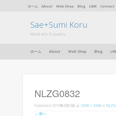
ホーム
About
Web Shop
Blog
LINK
Contact
Sae+Sumi Koru
Metal arts & Jewelry
コ
ホーム
About
Web Shop
Blog
LI
ン
テ
ン
ツ
へ
ス
キ
NLZG0832
ッ
プ
Published
2019年8月9日
at
2048 × 2048
in
NLZG
←
前へ