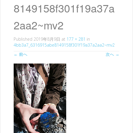
ッ
8149158f301f19a37a
プ
2aa2~mv2
Published
2019年8月9日
at
177 × 281
in
4bb3a7_6316915abe8149158f301f19a37a2aa2~mv2
←
前へ
次へ
→