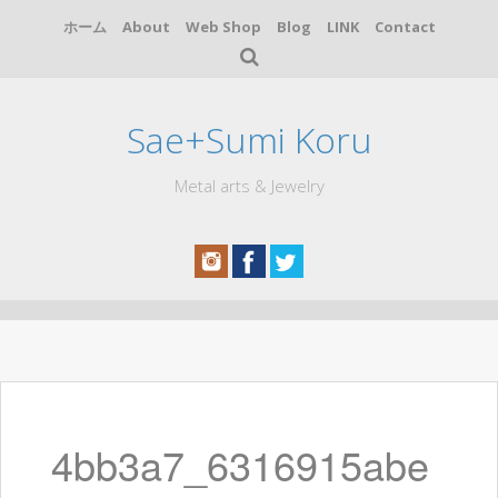
ホーム
About
Web Shop
Blog
LINK
Contact
Sae+Sumi Koru
Metal arts & Jewelry
コ
ン
テ
ン
ツ
へ
4bb3a7_6316915abe
ス
キ