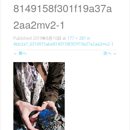
ッ
8149158f301f19a37a
プ
2aa2mv2-1
Published
2019年8月10日
at
177 × 281
in
4bb3a7_6316915abe8149158f301f19a37a2aa2mv2-1
←
前へ
次へ
→