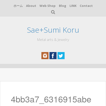
ホーム
About
Web Shop
Blog
LINK
Contact
Sae+Sumi Koru
Metal arts & Jewelry
コ
ン
テ
ン
ツ
へ
4bb3a7_6316915abe
ス
キ